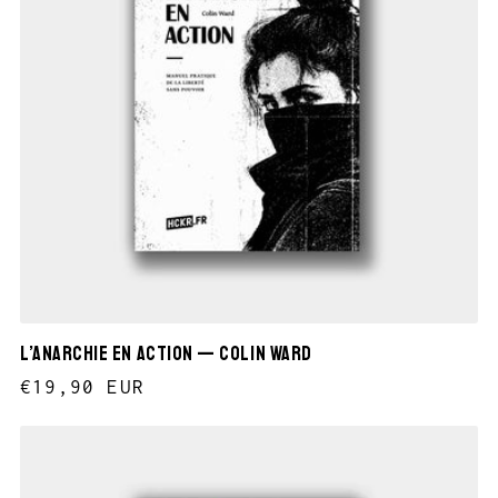
L’Anarchie en action — Colin Ward
Prix
€19,90 EUR
habituel