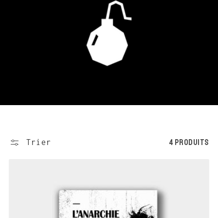
t
i
o
n
:
4 produits
Trier