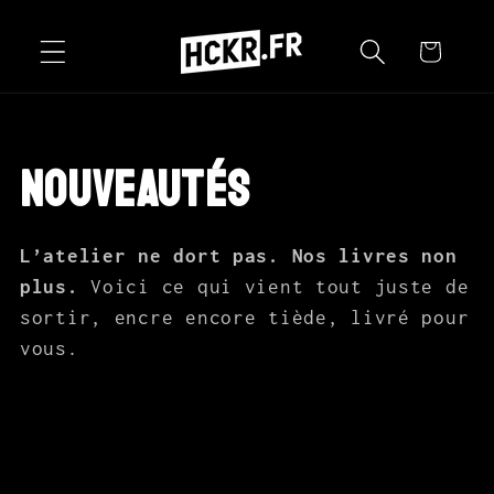
et
passer
Panier
au
contenu
C
Nouveautés
o
L’atelier ne dort pas. Nos livres non
plus.
Voici ce qui vient tout juste de
l
sortir, encre encore tiède, livré pour
vous.
l
e
c