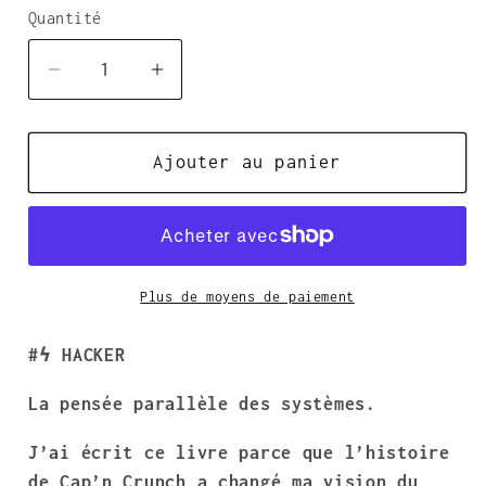
des
Quantité
Quantité
critiques
Réduire
Augmenter
la
la
quantité
quantité
de
Ajouter au panier
de
HACKER
HACKER
:
:
la
la
pensée
pensée
Plus de moyens de paiement
parallèle
parallèle
des
des
#ϟ HACKER
systèmes.
systèmes.
La pensée parallèle des systèmes.
J’ai écrit ce livre parce que l’histoire
de Cap’n Crunch a changé ma vision du