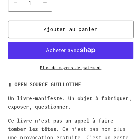
Réduire
Augmenter
la
la
quantité
quantité
de
Ajouter au panier
de
OPEN
OPEN
SOURCE
SOURCE
GUILLOTINE
GUILLOTINE
Plus de moyens de paiement
▮ OPEN SOURCE GUILLOTINE
Un livre-manifeste. Un objet à fabriquer,
exposer, questionner.
Ce livre n’est pas un appel à faire
tomber les têtes.
Ce n’est pas non plus
une provocation gratuite. C’est un geste