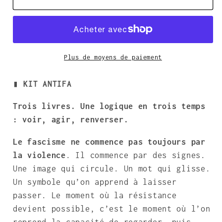
KIT
KIT
ANTIFA
ANTIFA
:
:
3
3
Plus de moyens de paiement
livres
livres
▮ KIT ANTIFA
Trois livres. Une logique en trois temps
: voir, agir, renverser.
Le fascisme ne commence pas toujours par
la violence
. Il commence par des signes.
Une image qui circule. Un mot qui glisse.
Un symbole qu’on apprend à laisser
passer. Le moment où la résistance
devient possible, c’est le moment où l’on
reprend la capacité de regarder, puis