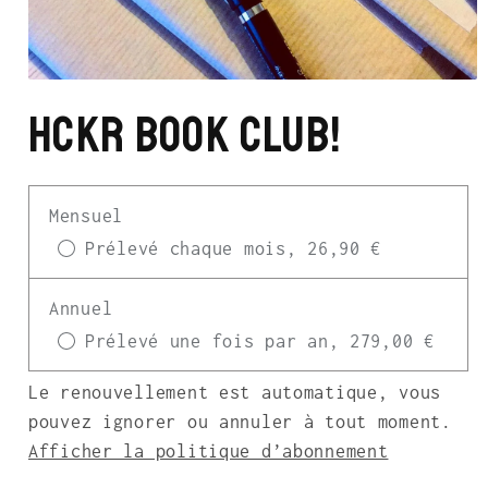
Ouvrir
le
HCKR BOOK CLUB!
média
1
dans
une
fenêtre
modale
Mensuel
Prélevé chaque mois, 26,90 €
Annuel
Prélevé une fois par an, 279,00 €
Le renouvellement est automatique, vous
pouvez ignorer ou annuler à tout moment.
Afficher la politique d’abonnement