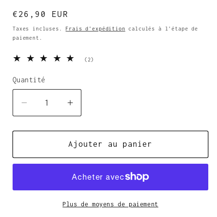
Prix
€26,90 EUR
habituel
Taxes incluses.
Frais d'expédition
calculés à l'étape de
paiement.
2
(2)
total
des
Quantité
Quantité
critiques
Réduire
Augmenter
la
la
quantité
quantité
de
Ajouter au panier
de
HCKR
HCKR
BOOK
BOOK
CLUB!
CLUB!
Plus de moyens de paiement